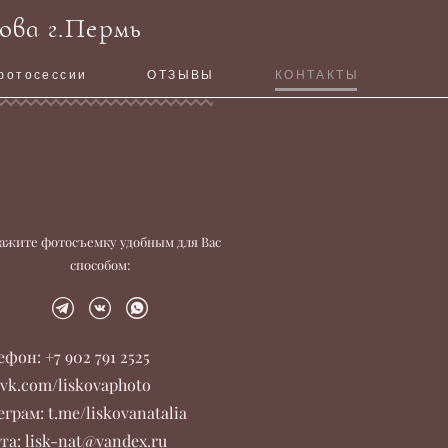
ова г.Пермь
фотосессии
ОТЗЫВЫ
КОНТАКТЫ
кажите фотосъемку удобным для Вас
способом:
ефон: +7 902 791 2525
 vk.com/liskovaphoto
еграм: t.me/liskovanatalia
та: lisk-nat@yandex.ru