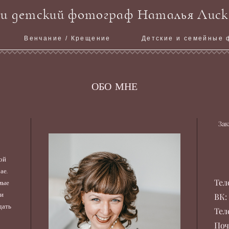
и детский фотограф Наталья Лиск
Венчание / Крещение
Детские и семейные 
ОБО МНЕ
!
За
ой
ае.
мые
Тел
ни
ВК:
дать
Тел
Поч