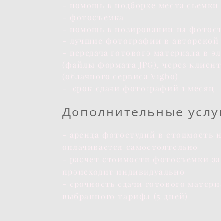
- помощь в подборке места сьемки
- фотосъемка
- помощь в позировании на фотос
- лучшие фотографии в авторской
- передача готового материала в э
(файлы формата JPG), через клиен
(облачного сервиса Vigbo)
- срок сдачи фотографий 1 месяц
Дополнительные услу
- аренда фотостудий в стоимость н
оплачивается самостоятельно
- расчет стоимости фотосъемки за
происходит индивидуально
- срочность сдачи готового матери
выбранного тарифа (5 дней)