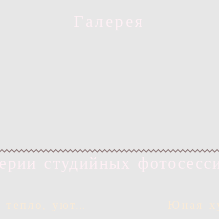
Галерея
ерии студийных фотосесс
 тепло, уют...
Юная х