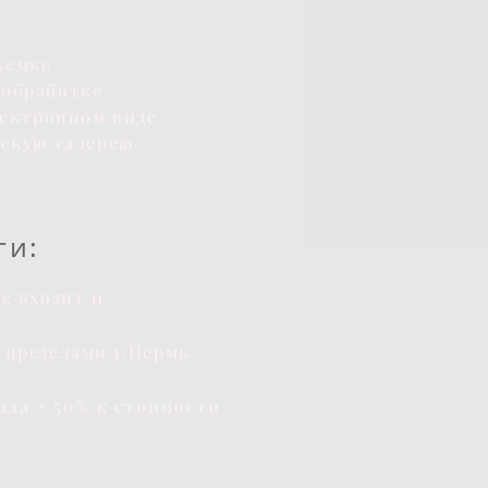
ъемке
 обработке
лектронном виде
тскую галерею
ги:
е входит и
 пределами г.Пермь
ала + 50% к стоимости