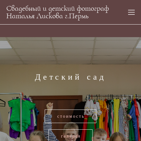
Свадебный и детский фотограф
Наталья Лискова г.Пермь
Детский сад
стоимость
галерея