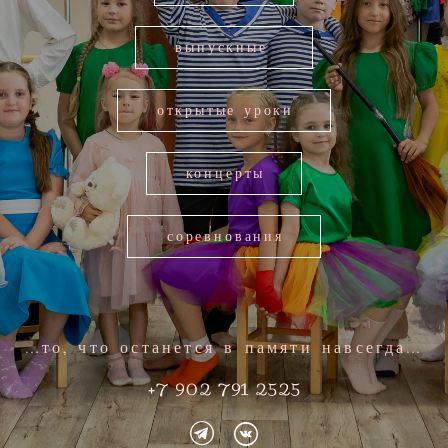
выпускные
открытые уроки
концерты
соревнования
...то, что останется в памяти навсегда...
+7 902 791 2525